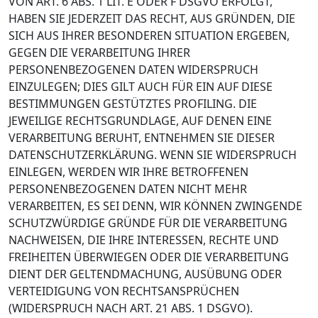
VON ART. 6 ABS. 1 LIT. E ODER F DSGVO ERFOLGT,
HABEN SIE JEDERZEIT DAS RECHT, AUS GRÜNDEN, DIE
SICH AUS IHRER BESONDEREN SITUATION ERGEBEN,
GEGEN DIE VERARBEITUNG IHRER
PERSONENBEZOGENEN DATEN WIDERSPRUCH
EINZULEGEN; DIES GILT AUCH FÜR EIN AUF DIESE
BESTIMMUNGEN GESTÜTZTES PROFILING. DIE
JEWEILIGE RECHTSGRUNDLAGE, AUF DENEN EINE
VERARBEITUNG BERUHT, ENTNEHMEN SIE DIESER
DATENSCHUTZERKLÄRUNG. WENN SIE WIDERSPRUCH
EINLEGEN, WERDEN WIR IHRE BETROFFENEN
PERSONENBEZOGENEN DATEN NICHT MEHR
VERARBEITEN, ES SEI DENN, WIR KÖNNEN ZWINGENDE
SCHUTZWÜRDIGE GRÜNDE FÜR DIE VERARBEITUNG
NACHWEISEN, DIE IHRE INTERESSEN, RECHTE UND
FREIHEITEN ÜBERWIEGEN ODER DIE VERARBEITUNG
DIENT DER GELTENDMACHUNG, AUSÜBUNG ODER
VERTEIDIGUNG VON RECHTSANSPRÜCHEN
(WIDERSPRUCH NACH ART. 21 ABS. 1 DSGVO).